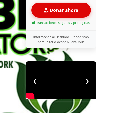
Donar ahora
Transacciones seguras y protegidas
Información al Desnudo - Periodismo
comunitario desde Nueva York
❮
❯