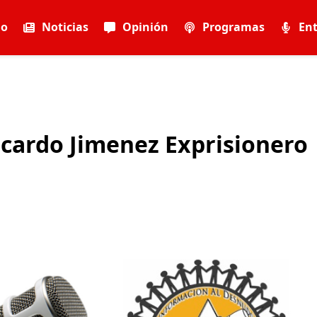
io
Noticias
Opinión
Programas
Ent
Ricardo Jimenez Exprisionero