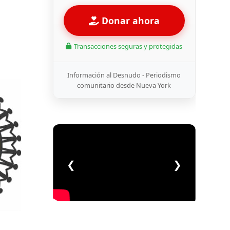
Donar ahora
Transacciones seguras y protegidas
Información al Desnudo - Periodismo
comunitario desde Nueva York
❮
❯