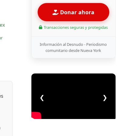
Donar ahora
Transacciones seguras y protegidas
or
Información al Desnudo - Periodismo
comunitario desde Nueva York
és
❮
❯
n