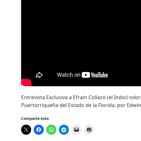
Entrevista Exclusiva a Efrain Collazo (el Indio)-so
Puertorriqueña del Estado de la Florida. por Ed
Comparte esto: