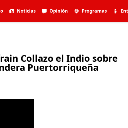
io
Noticias
Opinión
Programas
Ent
frain Collazo el Indio sobre
andera Puertorriqueña