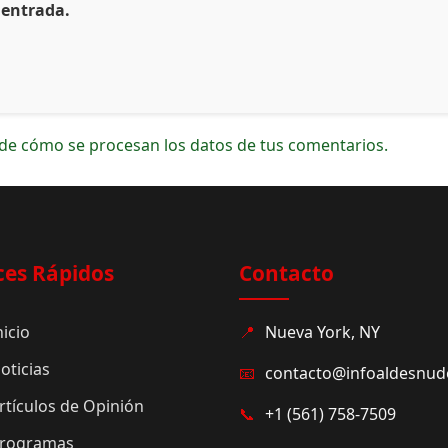
 entrada.
de cómo se procesan los datos de tus comentarios.
ces Rápidos
Contacto
nicio
📍
Nueva York, NY
oticias
📧
contacto@infoaldesnu
rtículos de Opinión
📞
+1 (561) 758-7509
rogramas