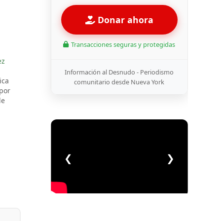
Donar ahora
Transacciones seguras y protegidas
ez
Información al Desnudo - Periodismo
ica
comunitario desde Nueva York
por
de
❮
❯