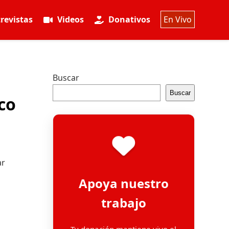
revistas
Videos
Donativos
En Vivo
Buscar
Buscar
co
ar
Apoya nuestro
trabajo
Tu donación mantiene vivo el