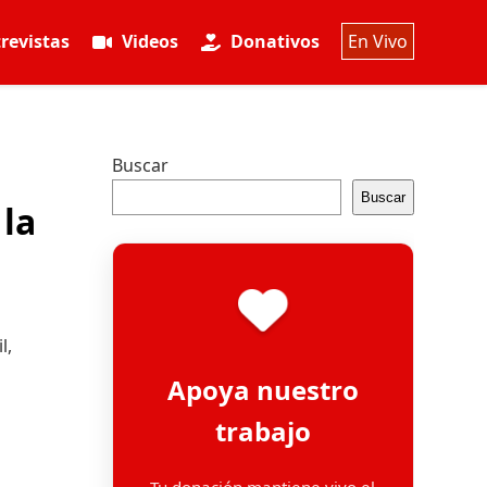
revistas
Videos
Donativos
En Vivo
Buscar
Buscar
 la
l,
Apoya nuestro
trabajo
Tu donación mantiene vivo el