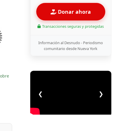
Donar ahora
Transacciones seguras y protegidas
Información al Desnudo - Periodismo
comunitario desde Nueva York
sobre
❮
❯