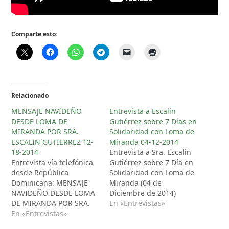
Comparte esto:
Relacionado
MENSAJE NAVIDEÑO
Entrevista a Escalin
DESDE LOMA DE
Gutiérrez sobre 7 Días en
MIRANDA POR SRA.
Solidaridad con Loma de
ESCALIN GUTIERREZ 12-
Miranda 04-12-2014
18-2014
Entrevista a Sra. Escalin
Entrevista vía telefónica
Gutiérrez sobre 7 Día en
desde República
Solidaridad con Loma de
Dominicana: MENSAJE
Miranda (04 de
NAVIDEÑO DESDE LOMA
Diciembre de 2014)
DE MIRANDA POR SRA.
En «Entrevistas»
ESCALIN GUTIERREZ-12-
En «Entrevistas»
18-2014