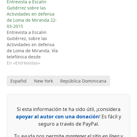
Entrevista a Escalin
Gutiérrez sobre las
Actividades en defensa
de Loma de Miranda 22-
03-2015
Entrevista a Escalin
Gutiérrez, sobre las
Actividades en defensa
de Loma de Miranda. Vía
telefónica desde
República Dominicana.
En «Entrevistas»
por Edwin Chungo
Molina- para el
Español
New York
República Dominicana
Programa Radial DE
TODO Y PARA TODOS con
Luis Reyes y Marisela
Martínez- 22-03-2015
Si esta información te ha sido útil, ¡considera
apoyar al autor con una donación
! Es fácil y
seguro a través de PayPal.
Tu ayuda nos permite
mantener el sitio en línea
y