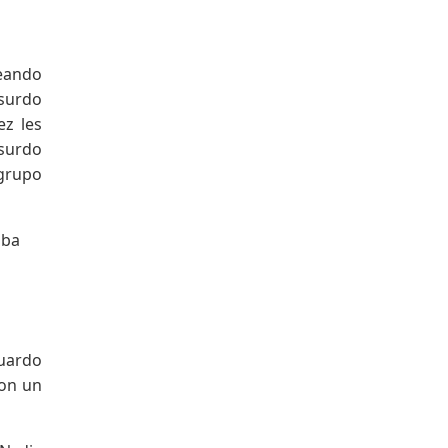
neando
bsurdo
ez les
bsurdo
grupo
aba
duardo
ron un