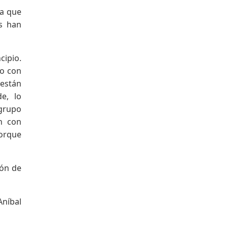
Facebook
ía que
as han
cipio.
io con
 están
e, lo
 grupo
n con
porque
ión de