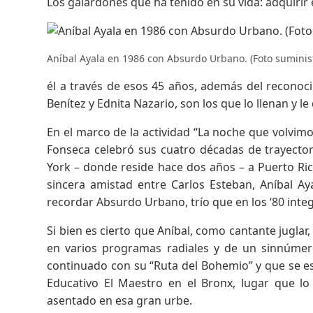
Los galardones que ha tenido en su vida: adquirir
Aníbal Ayala en 1986 con Absurdo Urbano. (Foto suminis
él a través de esos 45 años, además del reconoc
Benítez y Ednita Nazario, son los que lo llenan y l
En el marco de la actividad “La noche que volvimos
Fonseca celebró sus cuatro décadas de trayectori
York – donde reside hace dos años – a Puerto Ric
sincera amistad entre Carlos Esteban, Aníbal Ay
recordar Absurdo Urbano, trío que en los ‘80 integr
Si bien es cierto que Aníbal, como cantante jugl
en varios programas radiales y de un sinnúmer
continuado con su “Ruta del Bohemio” y que se esc
Educativo El Maestro en el Bronx, lugar que l
asentado en esa gran urbe.