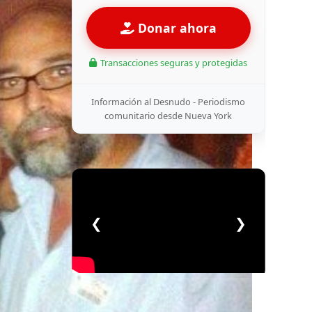
Donar ahora
Transacciones seguras y protegidas
Información al Desnudo - Periodismo
comunitario desde Nueva York
❮
❯