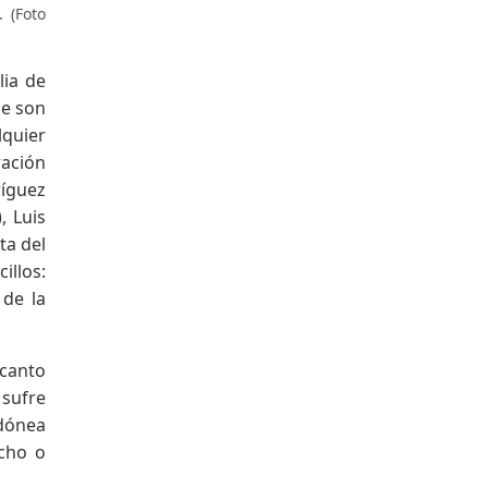
 (Foto
lia de
ue son
lquier
ración
ríguez
, Luis
ta del
illos:
 de la
 canto
 sufre
idónea
echo o