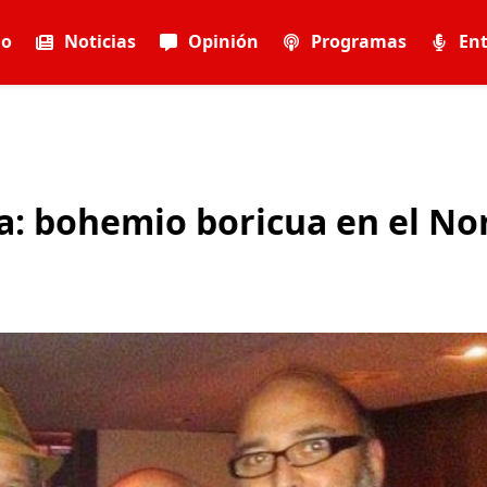
io
Noticias
Opinión
Programas
Ent
la: bohemio boricua en el No