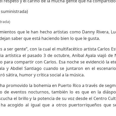
 el respeto y el cariño de la mucha gente que ha compartid
trada)
imientos que le han hecho artistas como Danny Rivera, Lu
e dejan saber que está haciendo bien lo que le gusta.
 a ser gente”, con la cual el multifacético artista Carlos E
a artística el pasado 3 de octubre, Aníbal Ayala viajó de
o para compartir con Carlos. Esa noche se evidenció la et
ala y Abdiel Santiago cuando se juntaron en el escenari
ó sátira, humor y crítica social a la música.
ar, ha promovido la bohemia en Puerto Rico a través de seg
o de eventos nocturnos, también lo es que en la diásp
ucha el brillo y la potencia de su voz desde el Centro Cult
o ha acogido al igual que a otros puertorriqueños que 