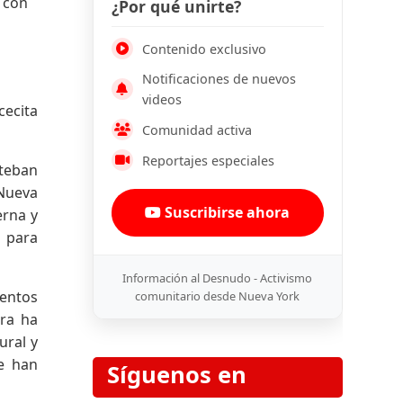
o con
¿Por qué unirte?
Contenido exclusivo
Notificaciones de nuevos
videos
cecita
Comunidad activa
Reportajes especiales
steban
 Nueva
Suscribirse ahora
erna y
o para
Información al Desnudo - Activismo
mentos
comunitario desde Nueva York
ora ha
ural y
se han
Síguenos en