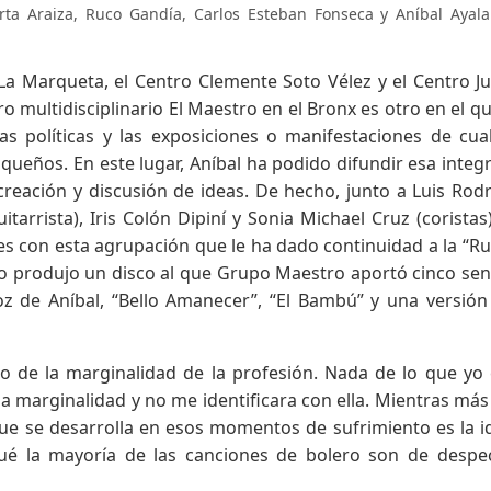
a Araiza, Ruco Gandía, Carlos Esteban Fonseca y Aníbal Ayala.
 La Marqueta, el Centro Clemente Soto Vélez y el Centro Ju
o multidisciplinario El Maestro en el Bronx es otro en el q
as políticas y las exposiciones o manifestaciones de cua
iqueños. En este lugar, Aníbal ha podido difundir esa integ
 creación y discusión de ideas. De hecho, junto a Luis Rod
itarrista), Iris Colón Dipiní y Sonia Michael Cruz (coristas)
 es con esta agrupación que le ha dado continuidad a la “Ru
 produjo un disco al que Grupo Maestro aportó cinco senc
oz de Aníbal, “Bello Amanecer”, “El Bambú” y una versión
tro de la marginalidad de la profesión. Nada de lo que yo
la marginalidad y no me identificara con ella. Mientras más
 que se desarrolla en esos momentos de sufrimiento es la 
 qué la mayoría de las canciones de bolero son de desp