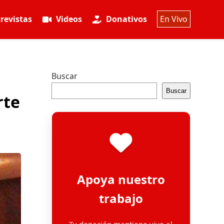
revistas
Videos
Donativos
En Vivo
Buscar
Buscar
rte
Apoya nuestro
trabajo
Tu donación mantiene vivo el