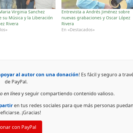
 Maria Virginia Sanchez
Entrevista a Andrés Jiménez sobre
e su Música y la Liberación
nuevas grabaciones y Oscar López
ez Rivera
Rivera
dos»
En «Destacados»
apoyar al autor con una donación
! Es fácil y seguro a trav
de PayPal.
o en línea
y seguir compartiendo contenido valioso.
artir
en tus redes sociales para que más personas pueda
eficiarse. ¡Gracias!
onar con PayPal