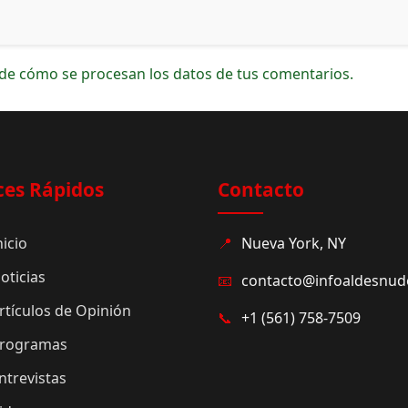
de cómo se procesan los datos de tus comentarios.
ces Rápidos
Contacto
nicio
📍
Nueva York, NY
oticias
📧
contacto@infoaldesnu
rtículos de Opinión
📞
+1 (561) 758-7509
rogramas
ntrevistas