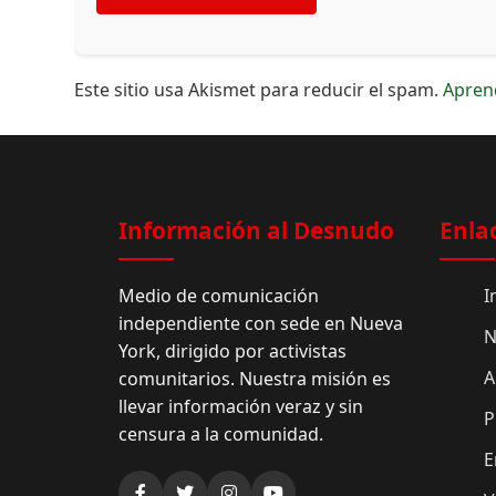
Este sitio usa Akismet para reducir el spam.
Apren
Información al Desnudo
Enla
Medio de comunicación
I
independiente con sede en Nueva
N
York, dirigido por activistas
A
comunitarios. Nuestra misión es
llevar información veraz y sin
P
censura a la comunidad.
E