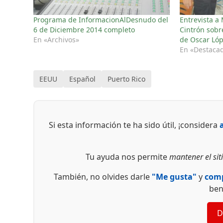
Programa de InformacionAlDesnudo del
Entrevista a
6 de Diciembre 2014 completo
Cintrón sobr
En «Archivos»
de Oscar Lóp
En «Destaca
EEUU
Español
Puerto Rico
Si esta información te ha sido útil, ¡considera
Tu ayuda nos permite
mantener el siti
También, no olvides darle
"Me gusta"
y
comp
ben
D