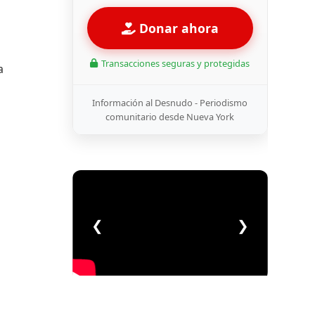
Donar ahora
Transacciones seguras y protegidas
a
Información al Desnudo - Periodismo
comunitario desde Nueva York
❮
❯