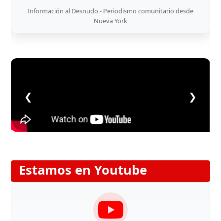
Información al Desnudo - Periodismo comunitario desde
Nueva York
❮
❯
Estamos en Youtube