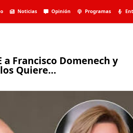
io
Noticias
Opinión
Programas
Ent
E a Francisco Domenech y
 los Quiere…