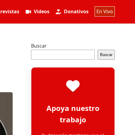
revistas
Videos
Donativos
En Vivo
Buscar
Buscar
Apoya nuestro
trabajo
Tu donación mantiene vivo el