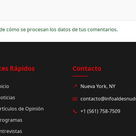
de cómo se procesan los datos de tus comentarios.
ces Rápidos
Contacto
nicio
📍
Nueva York, NY
oticias
📧
contacto@infoaldesnu
rtículos de Opinión
📞
+1 (561) 758-7509
rogramas
ntrevistas