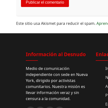
Este sitio usa Akismet para reducir el spam.
Apren
Información al Desnudo
Enla
Medio de comunicación
I
independiente con sede en Nueva
N
York, dirigido por activistas
A
comunitarios. Nuestra misión es
llevar información veraz y sin
P
censura a la comunidad.
E