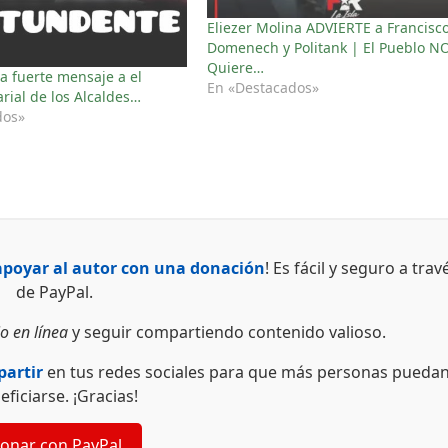
Eliezer Molina ADVIERTE a Francisc
Domenech y Politank | El Pueblo NO
Quiere…
na fuerte mensaje a el
En «Destacados»
rial de los Alcaldes…
dos»
apoyar al autor con una donación
! Es fácil y seguro a trav
de PayPal.
o en línea
y seguir compartiendo contenido valioso.
artir
en tus redes sociales para que más personas pueda
eficiarse. ¡Gracias!
onar con PayPal