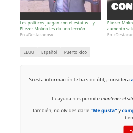
Los políticos juegan con el estatus… y
Eliezer Moli
Eliezer Molina les da una lección…
aumento sala
En «Destacados»
En «Destaca
EEUU
Español
Puerto Rico
Si esta información te ha sido útil, ¡considera
Tu ayuda nos permite
mantener el siti
También, no olvides darle
"Me gusta"
y
comp
ben
D