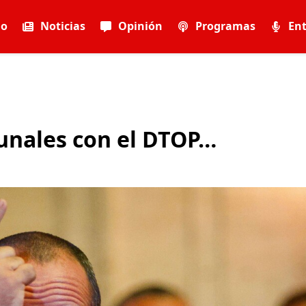
io
Noticias
Opinión
Programas
Ent
bunales con el DTOP…