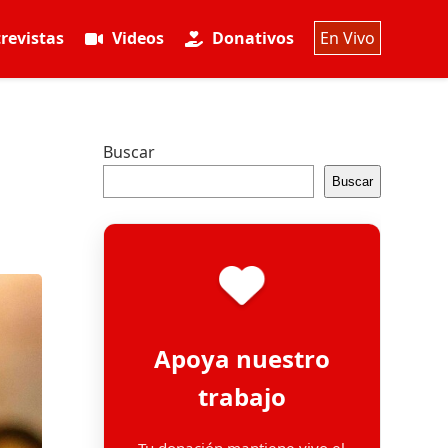
revistas
Videos
Donativos
En Vivo
Buscar
Buscar
Apoya nuestro
trabajo
Tu donación mantiene vivo el