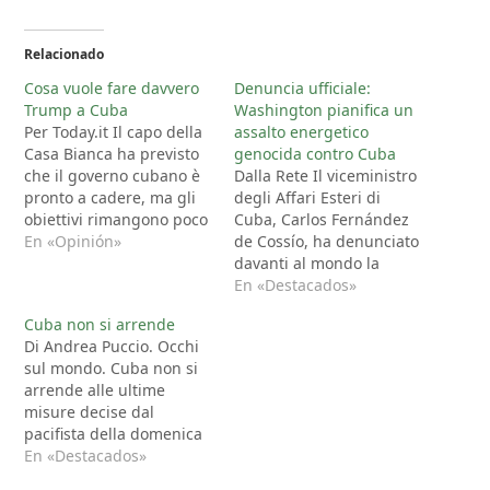
Relacionado
Cosa vuole fare davvero
Denuncia ufficiale:
Trump a Cuba
Washington pianifica un
Per Today.it Il capo della
assalto energetico
Casa Bianca ha previsto
genocida contro Cuba
che il governo cubano è
Dalla Rete Il viceministro
pronto a cadere, ma gli
degli Affari Esteri di
obiettivi rimangono poco
Cuba, Carlos Fernández
chiari. Diverse le ipotesi
En «Opinión»
de Cossío, ha denunciato
sul tavolo, mentre
davanti al mondo la
l'amministrazione
nuova ed estrema
En «Destacados»
statunitense spera di
escalation che
Cuba non si arrende
ottenere presto un
l’amministrazione Trump
Di Andrea Puccio. Occhi
accordo per evitare il
starebbe valutando: un
sul mondo. Cuba non si
blocco petrolifero
blocco totale delle
arrende alle ultime
all'isola Dopo il
importazioni di petrolio
misure decise dal
Venezuela, sarà il turno
verso l’Isola, così come
pacifista della domenica
di…
rivelato dal media
Donald Trump nei
En «Destacados»
POLITICO. Non si tratta
confronti dell’isola,
di una voce: è…