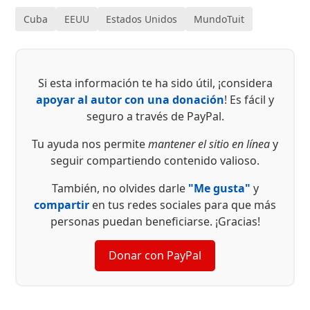
misure senza precedenti
Cuba
EEUU
Estados Unidos
MundoTuit
che hanno lo scopo di
infliggere al popolo
dell’isla rebelde ulteriori
sofferenze con la
speranza che avvenga
Si esta información te ha sido útil, ¡considera
una rivolta popolare che
apoyar al autor con una donación
! Es fácil y
porti a un…
seguro a través de PayPal.
Tu ayuda nos permite
mantener el sitio en línea
y
seguir compartiendo contenido valioso.
También, no olvides darle
"Me gusta"
y
compartir
en tus redes sociales para que más
personas puedan beneficiarse. ¡Gracias!
Donar con PayPal