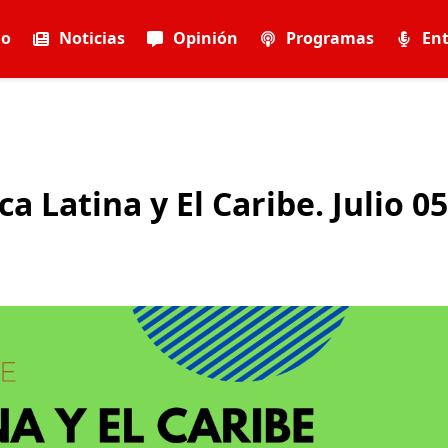
io
Noticias
Opinión
Programas
Ent
Latina y El Caribe. Julio 05