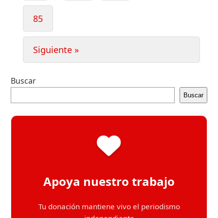
Page
85
Siguiente »
Buscar
Buscar
Apoya nuestro trabajo
Tu donación mantiene vivo el periodismo
independiente