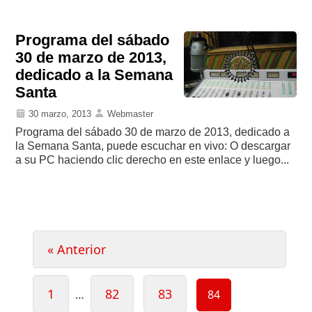
Programa del sábado
30 de marzo de 2013,
dedicado a la Semana
Santa
30 marzo, 2013
Webmaster
Programa del sábado 30 de marzo de 2013, dedicado a
la Semana Santa, puede escuchar en vivo: O descargar
a su PC haciendo clic derecho en este enlace y luego...
Paginación
« Anterior
de
entradas
Page
Page
Page
1
82
83
Page
…
84