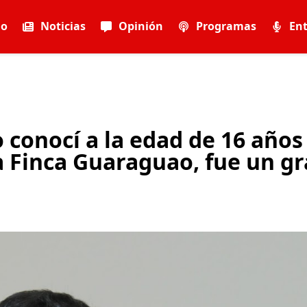
io
Noticias
Opinión
Programas
Ent
 conocí a la edad de 16 años
a Finca Guaraguao, fue un g