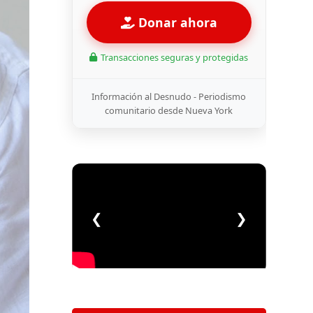
Donar ahora
Transacciones seguras y protegidas
Información al Desnudo - Periodismo
comunitario desde Nueva York
❮
❯