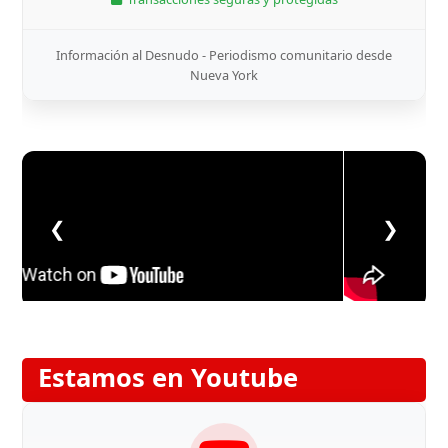
Información al Desnudo - Periodismo comunitario desde
Nueva York
❮
❯
Estamos en Youtube