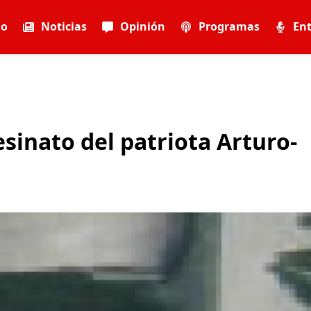
io
Noticias
Opinión
Programas
Ent
sinato del patriota Arturo-