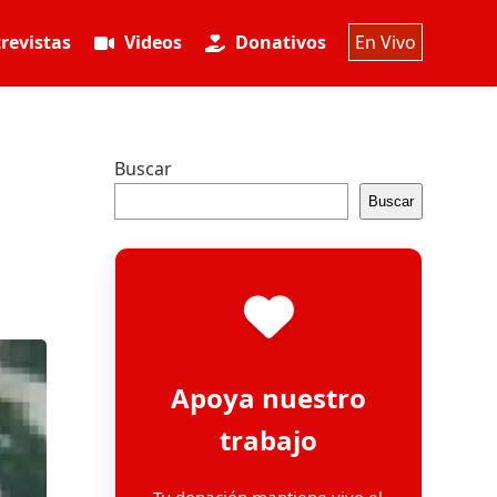
revistas
Videos
Donativos
En Vivo
Buscar
Buscar
Apoya nuestro
trabajo
Tu donación mantiene vivo el