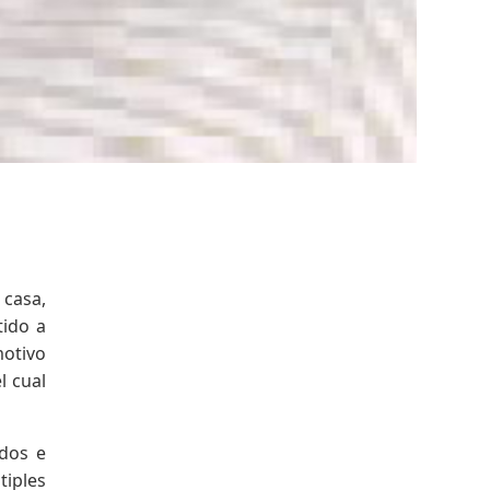
 casa,
tido a
motivo
l cual
idos e
tiples