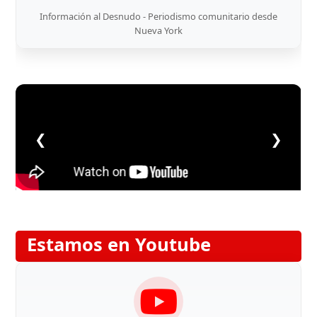
Información al Desnudo - Periodismo comunitario desde
Nueva York
❮
❯
Estamos en Youtube