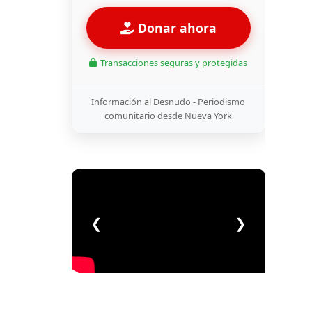
Donar ahora
Transacciones seguras y protegidas
Información al Desnudo - Periodismo
comunitario desde Nueva York
❮
❯