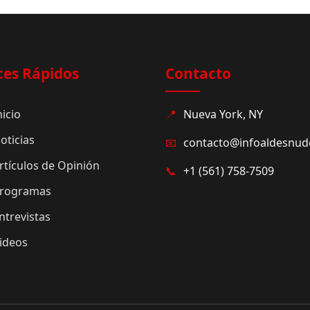
ces Rápidos
Contacto
nicio
📍
Nueva York, NY
oticias
📧
contacto@infoaldesnu
rtículos de Opinión
📞
+1 (561) 758-7509
rogramas
ntrevistas
ideos