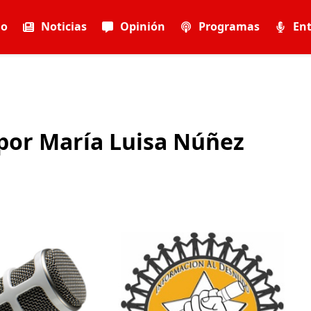
io
Noticias
Opinión
Programas
Ent
por María Luisa Núñez