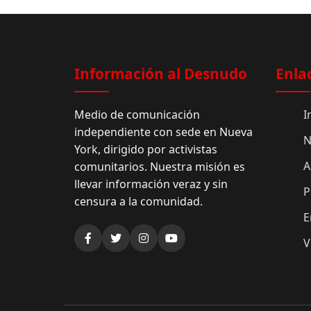
Información al Desnudo
Enla
Medio de comunicación
I
independiente con sede en Nueva
N
York, dirigido por activistas
A
comunitarios. Nuestra misión es
llevar información veraz y sin
P
censura a la comunidad.
E
V