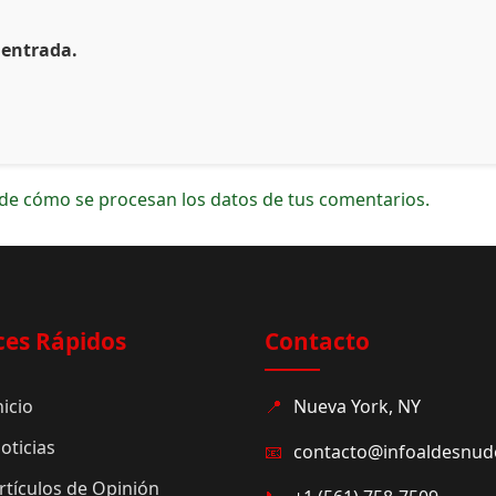
 entrada.
de cómo se procesan los datos de tus comentarios.
ces Rápidos
Contacto
nicio
📍
Nueva York, NY
oticias
📧
contacto@infoaldesnu
rtículos de Opinión