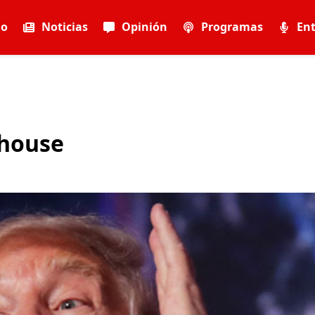
io
Noticias
Opinión
Programas
Ent
ehouse