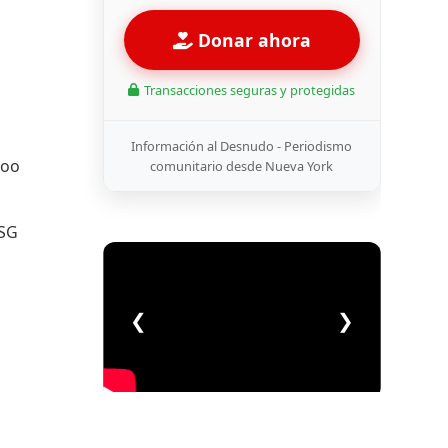
Donar ahora
Transacciones seguras y protegidas
Información al Desnudo - Periodismo
too
comunitario desde Nueva York
USG
❮
❯