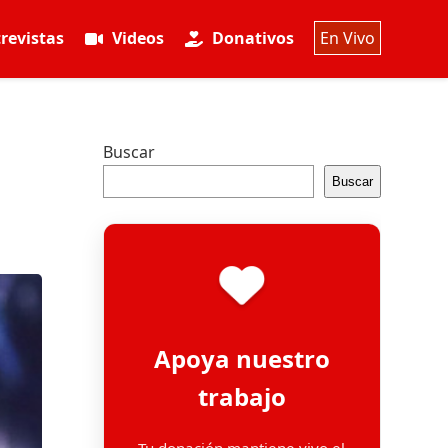
revistas
Videos
Donativos
En Vivo
Buscar
Buscar
Apoya nuestro
trabajo
Tu donación mantiene vivo el