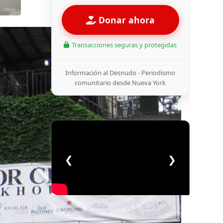
Donar ahora
Transacciones seguras y protegidas
Información al Desnudo - Periodismo
comunitario desde Nueva York
❮
❯