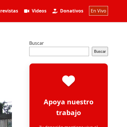
revistas
Videos
Donativos
En Vivo
Buscar
Buscar
Apoya nuestro
trabajo
Tu donación mantiene vivo el