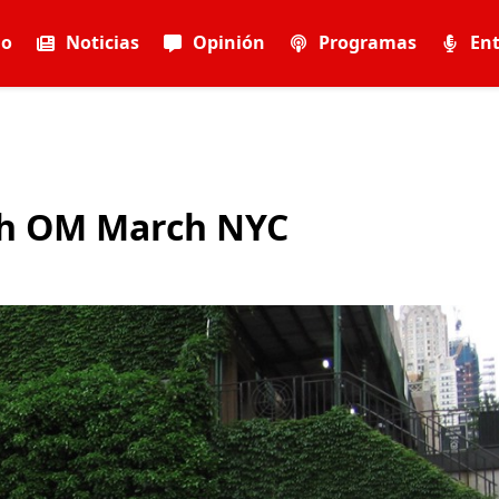
io
Noticias
Opinión
Programas
Ent
th OM March NYC