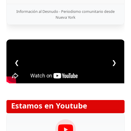
Información al Desnudo - Periodismo comunitario desde
Nueva York
❮
❯
Estamos en Youtube