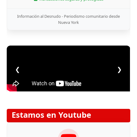
Información al Desnudo - Periodismo comunitario desde
Nueva York
❮
❯
Estamos en Youtube