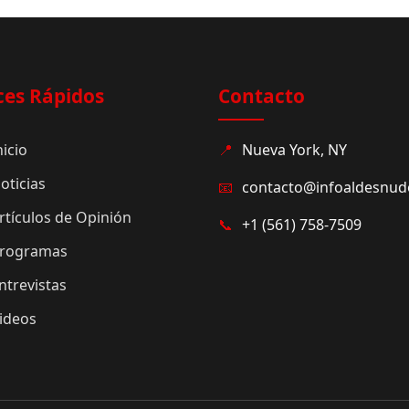
ces Rápidos
Contacto
nicio
📍
Nueva York, NY
oticias
📧
contacto@infoaldesnu
rtículos de Opinión
📞
+1 (561) 758-7509
rogramas
ntrevistas
ideos