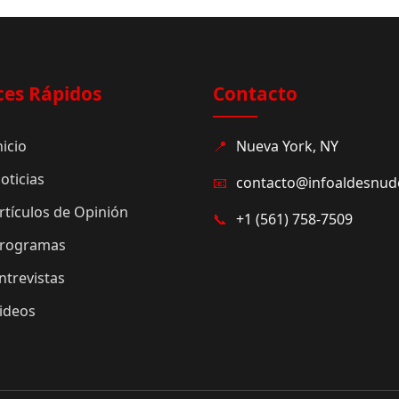
ces Rápidos
Contacto
nicio
📍
Nueva York, NY
oticias
📧
contacto@infoaldesnu
rtículos de Opinión
📞
+1 (561) 758-7509
rogramas
ntrevistas
ideos