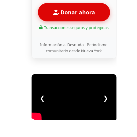
Donar ahora
Transacciones seguras y protegidas
Información al Desnudo - Periodismo
comunitario desde Nueva York
❮
❯