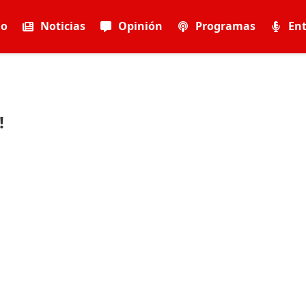
io
Noticias
Opinión
Programas
Ent
!