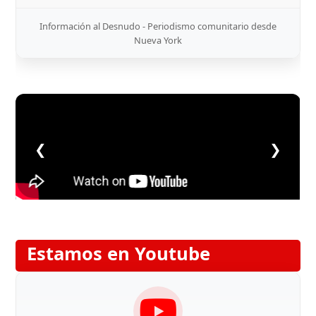
Información al Desnudo - Periodismo comunitario desde
Nueva York
❮
❯
Estamos en Youtube