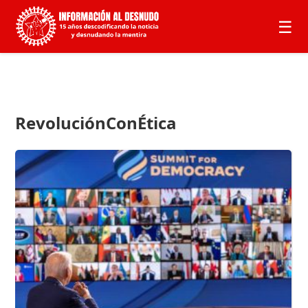
☰
RevoluciónConÉtica