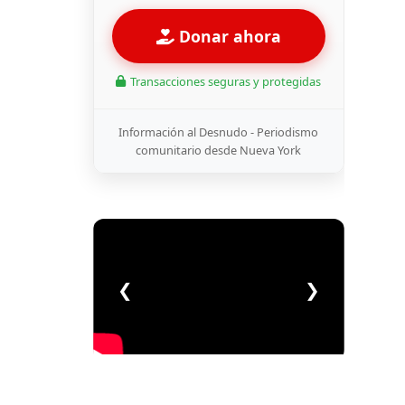
Donar ahora
Transacciones seguras y protegidas
Información al Desnudo - Periodismo
comunitario desde Nueva York
❮
❯