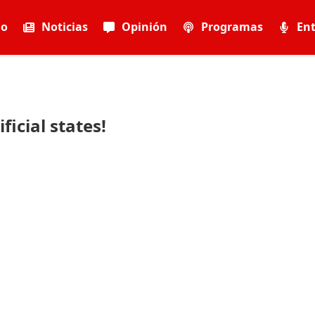
io
Noticias
Opinión
Programas
Ent
ficial states!