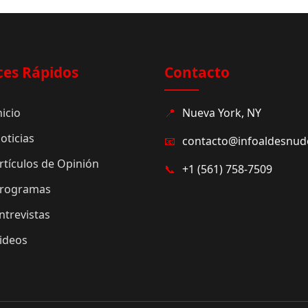
ces Rápidos
Contacto
nicio
📍
Nueva York, NY
oticias
📧
contacto@infoaldesnu
rtículos de Opinión
📞
+1 (561) 758-7509
rogramas
ntrevistas
ideos