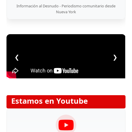
Información al Desnudo - Periodismo comunitario desde
Nueva York
❮
❯
Estamos en Youtube