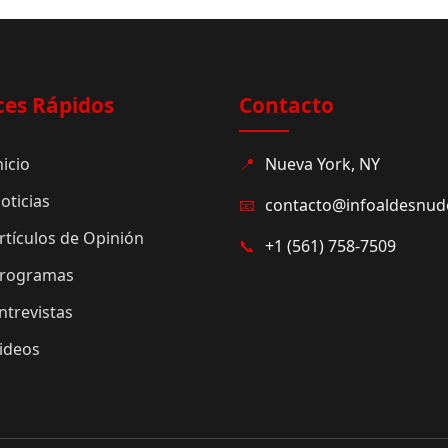
ces Rápidos
Contacto
nicio
📍
Nueva York, NY
oticias
📧
contacto@infoaldesnu
rtículos de Opinión
📞
+1 (561) 758-7509
rogramas
ntrevistas
ideos