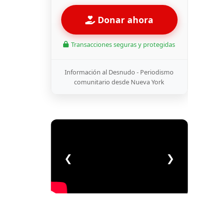
Donar ahora
Transacciones seguras y protegidas
Información al Desnudo - Periodismo
comunitario desde Nueva York
❮
❯