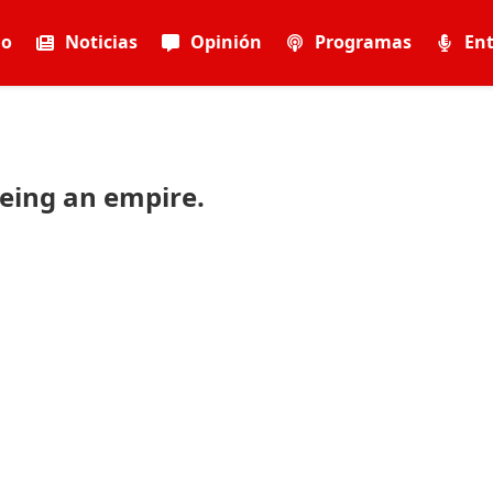
io
Noticias
Opinión
Programas
Ent
eing an empire.