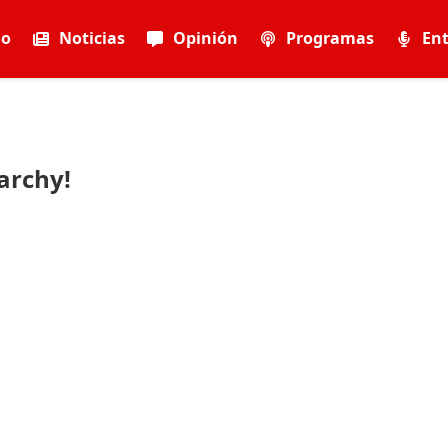
io
Noticias
Opinión
Programas
Ent
archy!