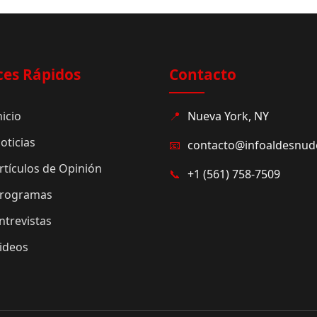
ces Rápidos
Contacto
nicio
📍
Nueva York, NY
oticias
📧
contacto@infoaldesnu
rtículos de Opinión
📞
+1 (561) 758-7509
rogramas
ntrevistas
ideos