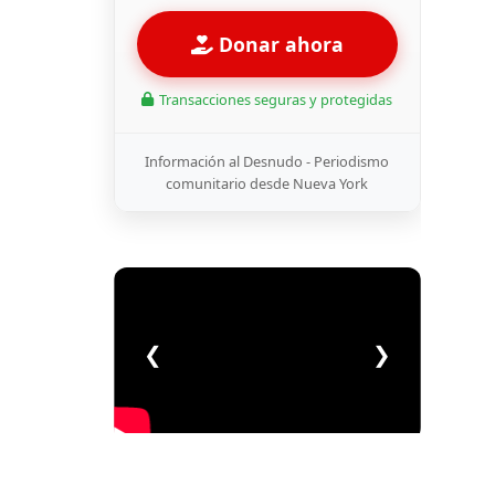
Donar ahora
Transacciones seguras y protegidas
Información al Desnudo - Periodismo
comunitario desde Nueva York
❮
❯