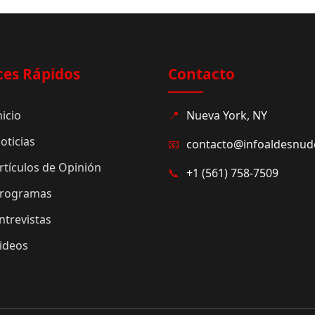
ces Rápidos
Contacto
nicio
📍
Nueva York, NY
oticias
📧
contacto@infoaldesnu
rtículos de Opinión
📞
+1 (561) 758-7509
rogramas
ntrevistas
ideos