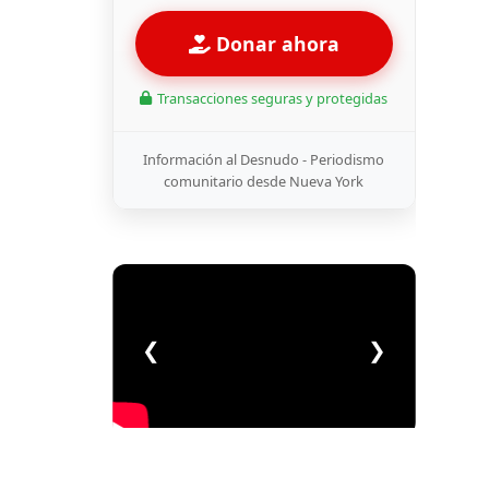
Donar ahora
Transacciones seguras y protegidas
Información al Desnudo - Periodismo
comunitario desde Nueva York
❮
❯