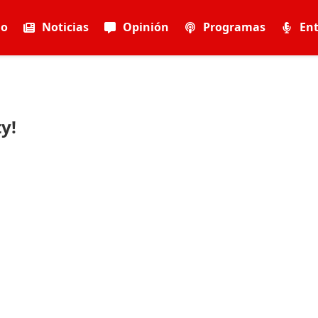
io
Noticias
Opinión
Programas
Ent
y!