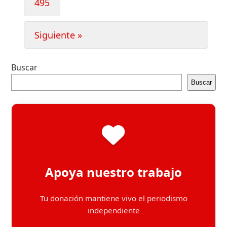
Page
495
Siguiente »
Buscar
Buscar
Apoya nuestro trabajo
Tu donación mantiene vivo el periodismo
independiente