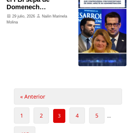
Domenech…
29 julio, 2026
Nailin Marinela
Molina
Paginación
« Anterior
de
entradas
Page
Page
Page
Page
1
2
4
5
Page
3
…