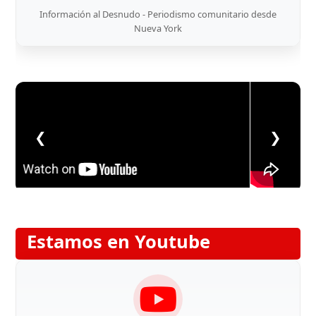
Información al Desnudo - Periodismo comunitario desde
Nueva York
❮
❯
Estamos en Youtube