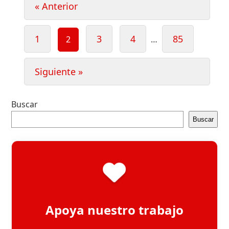
« Anterior
de
entradas
Page
Page
Page
Page
1
3
4
85
Page
2
…
Siguiente »
Buscar
Buscar
Apoya nuestro trabajo